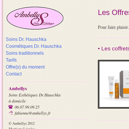
Les Offr
Pour faire plaisi
Skip to content
Soins Dr. Hauschka
Menu
Cosmétiques Dr. Hauschka
• Les coffre
Soins traditionnels
Tarifs
Offre(s) du moment
Contact
Ambellys
Soins Esthétiques Dr.Hauschka
à domicile
06.07.99.09.25
fabienne@ambellys.fr
© Ambellys 2012
Mentions Légales